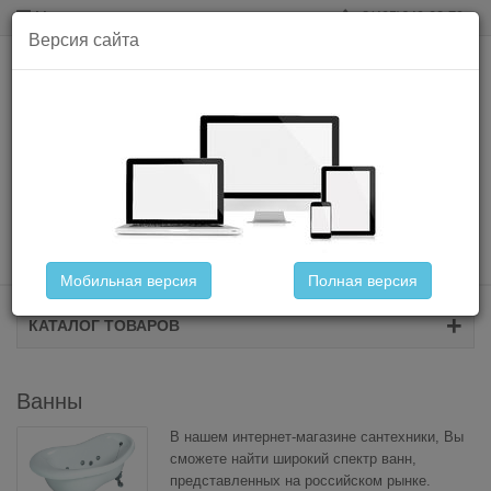
Меню
8(495)649-02-79
Версия сайта
КОРЗИНА
0
товар(ов) -
0руб.
Мобильная версия
Полная версия
КАТАЛОГ ТОВАРОВ
Ванны
В нашем интернет-магазине сантехники, Вы
сможете найти широкий спектр ванн,
представленных на российском рынке.